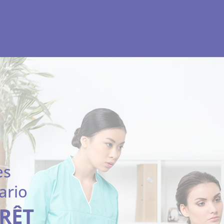
es
ario
ÉRÊT