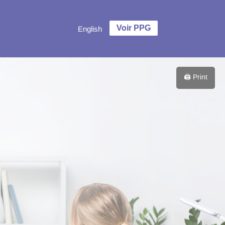
English
🖨️ Print