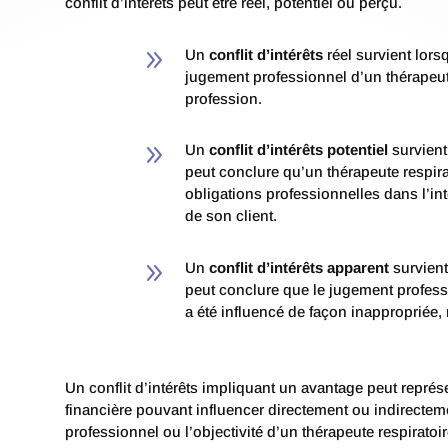
conflit d’intérêts peut être réel, potentiel ou perçu.
9
Un
conflit d’intérêts
réel survient lors
jugement professionnel d’un thérapeute
profession.
9
Un
conflit d’intérêts potentiel
survien
peut conclure qu’un thérapeute respir
obligations professionnelles dans l’in
de son client.
9
Un
conflit d’intérêts apparent
survient
peut conclure que le jugement professi
a été influencé de façon inappropriée,
Un conflit d’intérêts impliquant un avantage peut repré
financière pouvant influencer directement ou indirectem
professionnel ou l’objectivité d’un thérapeute respiratoir