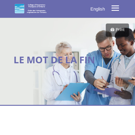
English
🖨️ Print
LE MOT DE LA FIN